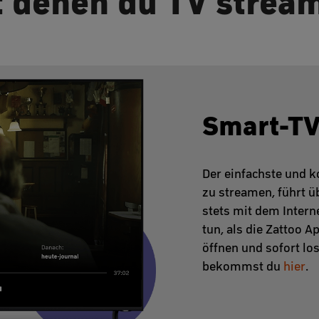
t denen du TV strea
Smart-T
Der einfachste und k
zu streamen, führt ü
stets mit dem Intern
tun, als die Zattoo 
öffnen und sofort lo
bekommst du
hier
.