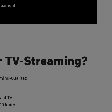
treamen!
r TV-Streaming?
ming-Qualität:
 auf TV
00 kbit/s