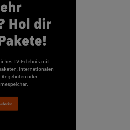
ehr
 Hol dir
Pakete!
liches TV-Erlebnis mit
aketen, internationalen
 Angeboten oder
hmespeicher.
pakete