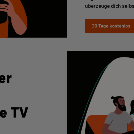
überzeuge dich selbs
30 Tage kostenlos
er
e TV