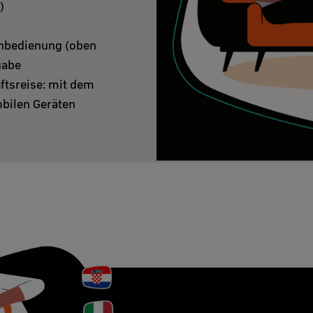
)
ernbedienung (oben
gabe
ftsreise: mit dem
obilen Geräten