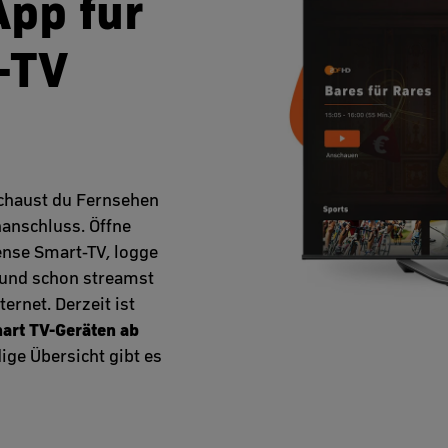
App für
-TV
chaust du Fernsehen
nanschluss. Öffne
ense Smart-TV, logge
 und schon streamst
rnet. Derzeit ist
art TV-Geräten ab
dige Übersicht gibt es