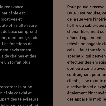
 la redevance
Pour pouvoir recevoir
 par câble est
DVB-C est requise, ce
locatives et
de la rue vers l'intér
oute offre ultérieure
l'offre du câblo-opér
uet de base comprend
choisir librement son
nne, dont une grande
dépend également. Il
. Les fonctions de
télévision payante 
ement sévèrement
cela, il faut toutefo
lus de chaînes et des
spéciaux, qui peuvent
e un forfait plus
effectuer des enregis
doit être conclu avec
contraignant pour un
clients, il se rajout
 raccorder la prise
d'activation et d'exp
n câble coaxial et
également l'inconvéni
upart des téléviseurs
des appareils mobile
(télévision par câble)