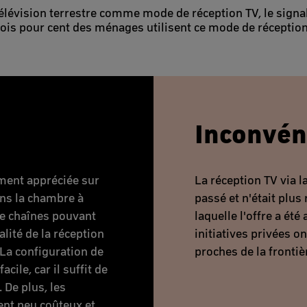
télévision terrestre comme mode de réception TV, le signal
rois pour cent des ménages utilisent ce mode de réception 
Inconvén
ement appréciée sur
La réception TV via l
ans la chambre à
passé et n'était plus
de chaînes pouvant
laquelle l'offre a ét
alité de la réception
initiatives privées on
 La configuration de
proches de la frontiè
cile, car il suffit de
 De plus, les
ent peu coûteux et