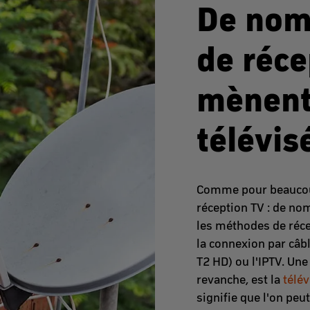
De nom
de réce
mènent 
télévis
Comme pour beaucoup
réception TV : de n
les méthodes de récept
la connexion par câbl
T2 HD) ou l'IPTV. Une
revanche, est la
télé
signifie que l'on peu