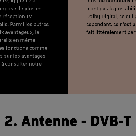
 TV, Apple TV et
plus, de nombreux fo
'impose de plus en
n'ont pas la possibil
 réception TV
Dolby Digital, ce qui 
eils. Parmi les autres
cependant, ce n'est p
ix avantageux, la
fait littéralement par
pareils en même
 des fonctions comme
ils sur les avantages
s à consulter notre
2. Antenne - DVB-T