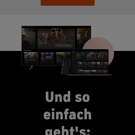
Und so
einfach
geht's: