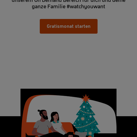
unserem On Demand Bereich für dich und deine
ganze Familie #watchyouwant
Gratismonat starten