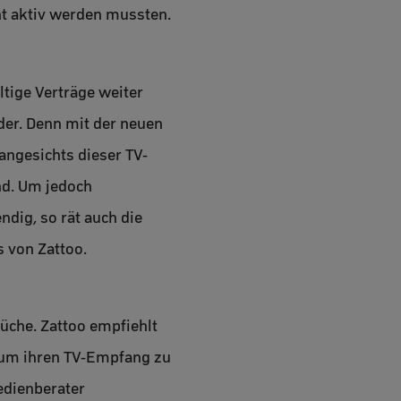
ht aktiv werden mussten.
ltige Verträge weiter
der. Denn mit der neuen
angesichts dieser TV-
end. Um jedoch
dig, so rät auch die
s von Zattoo.
che. Zattoo empfiehlt
h um ihren TV-Empfang zu
edienberater