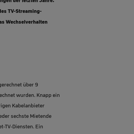
ngen der letzten Jahre.
des TV-Streaming-
das Wechselverhalten
gerechnet über 9
rechnet wurden. Knapp ein
erigen Kabelanbieter
eder sechste Mietende
t-TV-Diensten. Ein