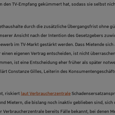
um den TV-Empfang gekümmert hat, sodass sie selbst nic
iethaushalte durch die zusätzliche Übergangsfrist ohne gü
unserer Ansicht nach der Intention des Gesetzgebers zuwi
bewerb im TV-Markt gestärkt werden. Dass Mietende sich 
ür einen eigenen Vertrag entscheiden, ist nicht überrasch
men, ist eine Entscheidung eher früher als später notwen
lärt Constanze Gilles, Leiterin des Konsumentengeschäft
t, riskiert
laut Verbraucherzentrale
Schadensersatzansprü
nd Mietern, die bislang noch inaktiv geblieben sind, sic
Verbraucherzentrale bereits Fälle bekannt, bei denen M