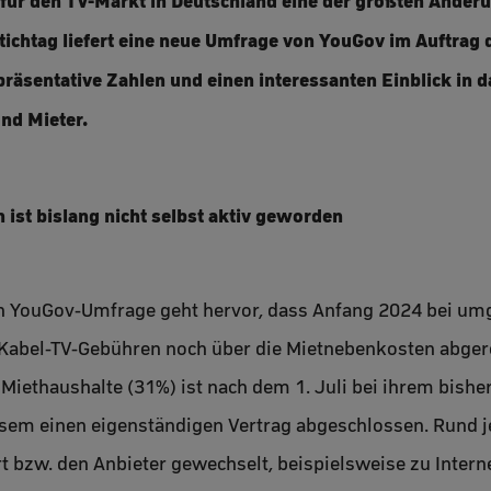
 für den TV-Markt in Deutschland eine der größten Änderu
chtag liefert eine neue Umfrage von YouGov im Auftrag 
präsentative Zahlen und einen interessanten Einblick in 
nd Mieter.
n ist bislang nicht selbst aktiv geworden
en YouGov-Umfrage geht hervor, dass Anfang 2024 bei um
 Kabel-TV-Gebühren noch über die Mietnebenkosten abge
n Miethaushalte (31%) ist nach dem 1. Juli bei ihrem bish
esem einen eigenständigen Vertrag abgeschlossen. Rund j
 bzw. den Anbieter gewechselt, beispielsweise zu Interne