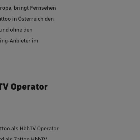
uropa, bringt Fernsehen
attoo in Österreich den
 und ohne den
ming-Anbieter im
bTV Operator
ttoo als HbbTV Operator
rd als Zattoo HbbTV