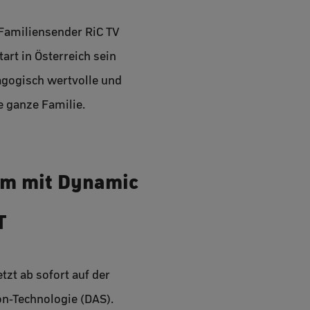
 Familiensender RiC TV
rt in Österreich sein
agogisch wertvolle und
 ganze Familie.
am mit Dynamic
T
zt ab sofort auf der
on-Technologie (DAS).