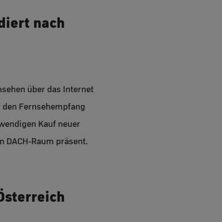
diert nach
nsehen über das Internet
ich den Fernsehempfang
twendigen Kauf neuer
ten DACH-Raum präsent.
Österreich