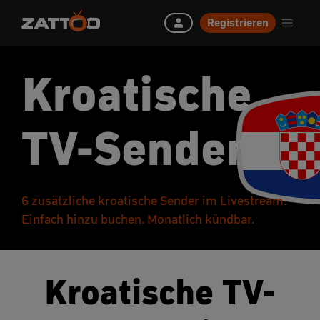
Registrieren
Kroatische
TV-Sender
6 zusätzliche kroatische Sender im Livestream.
Einfach hinzu buchen. Monatlich kündbar.
Kroatische TV-