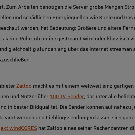
t. Zum Arbeiten benötigen die Server große Mengen Strom
ellen und schädlichen Energiequellen wie Kohle und Gas 
 geschaut werden, hat Bedeutung: Größere und ältere Fer
 es keine Rolle, ob online gestreamt wird oder klassisch vi
und gleichzeitig stundenlang über das Internet streamen 
szuschließen.
nbieter
Zattoo
macht es mit einem weltweit einzigartigen 
nnen und Nutzer über
100 TV-Sender
, darunter alle belie
nd in bester Bildqualität. Die Sender können auf nahezu 
streamt werden und Lieblingssendungen lassen sich ganz 
jekt windCORES
hat Zattoo eines seiner Rechenzentren di