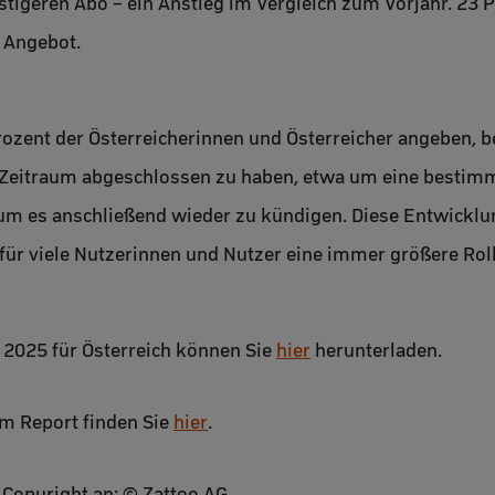
tigeren Abo – ein Anstieg im Vergleich zum Vorjahr. 23 P
s Angebot.
Prozent der Österreicherinnen und Österreicher angeben, 
 Zeitraum abgeschlossen zu haben, etwa um eine bestimmt
um es anschließend wieder zu kündigen. Diese Entwicklung
für viele Nutzerinnen und Nutzer eine immer größere Roll
2025 für Österreich können Sie
hier
herunterladen.
um Report finden Sie
hier
.
 Copyright an: © Zattoo AG