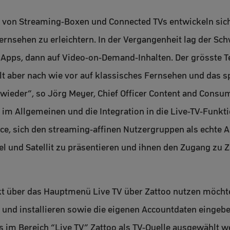
 von Streaming-Boxen und Connected TVs entwickeln sich
rnsehen zu erleichtern. In der Vergangenheit lag der Sc
 Apps, dann auf Video-on-Demand-Inhalten. Der grösste Te
lt aber nach wie vor auf klassisches Fernsehen und das 
wieder”, so Jörg Meyer, Chief Officer Content and Consum
d im Allgemeinen und die Integration in die Live-TV-Funk
ce, sich den streaming-affinen Nutzergruppen als echte A
und Satellit zu präsentieren und ihnen den Zugang zu Za
kt über das Hauptmenü Live TV über Zattoo nutzen möcht
 und installieren sowie die eigenen Accountdaten eingeb
s im Bereich “Live TV” Zattoo als TV-Quelle ausgewählt w