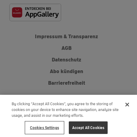
Impressum & Transparenz
AGB
Datenschutz
Abo kündigen
Barrierefreiheit
By clicking “Accept All Cookies”, you agree to the storing of
cookies on your device to enhance site navigation, analyze site
usage, and assist in our marketing efforts.
Einfach fernsehen.
Cookies Settings
Accept All Cookies
© Zattoo
2026